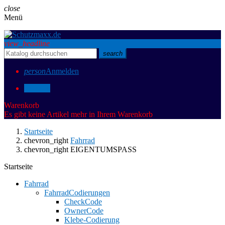
close
Menü
view_headline
search
person
Anmelden
0
0,00 €
Warenkorb
Es gibt keine Artikel mehr in Ihrem Warenkorb
Startseite
chevron_right
Fahrrad
chevron_right
EIGENTUMSPASS
Startseite
Fahrrad
FahrradCodierungen
CheckCode
OwnerCode
Klebe-Codierung