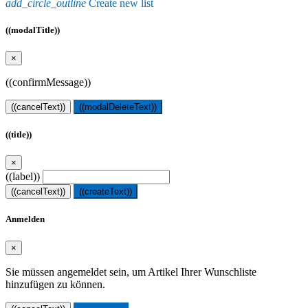
add_circle_outline
Create new list
((modalTitle))
×
((confirmMessage))
((cancelText))
((modalDeleteText))
((title))
×
((label))
((cancelText))
((createText))
Anmelden
×
Sie müssen angemeldet sein, um Artikel Ihrer Wunschliste
hinzufügen zu können.